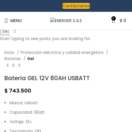
Contáctanos
0
MENU
$
0
Search
Click to enlarge
Start typing to see posts you are looking for.
Inicio
Protección eléctrica y calidad energética
Baterias
Gel
Batería GEL 12V 80AH USBATT
$
743.500
Marca: Usbatt
Capacidad: 80ah
Voltaje: 12v
Tecnología: GEL