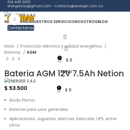
324 445 9001
energersas@gmail.com - contacto@energer.com.co
Contáctanos
Click to enlarge
INICIO
TIENDA
NUESTROS SERVICIOS
NOSOTROS
BLOG
Contáctanos
Inicio
Protección eléctrica y calidad energética
Baterias
AGM
0
$
0
Bateria AGM 12V 7.5Ah Netion
MENU
$
53.500
0
$
0
Ácido Plomo.
Baterías para usos generales.
Aplicaciones: Juguetes, alarmas, básculas, UPS, entre
otros.