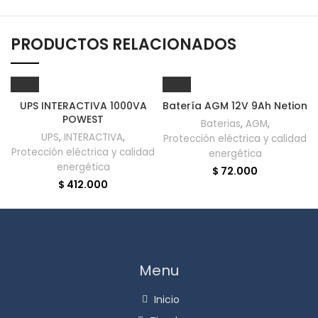
PRODUCTOS RELACIONADOS
UPS INTERACTIVA 1000VA
Batería AGM 12V 9Ah Netion
POWEST
Baterias
,
AGM
,
UPS
,
INTERACTIVA
,
Protección eléctrica y calidad
Protección eléctrica y calidad
energética
energética
$
72.000
$
412.000
Menu
Inicio