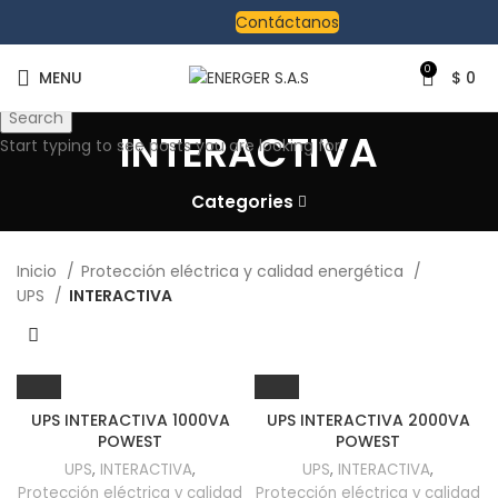
Contáctanos
0
MENU
$
0
Search
INTERACTIVA
Start typing to see posts you are looking for.
Categories
Inicio
Protección eléctrica y calidad energética
UPS
INTERACTIVA
UPS INTERACTIVA 1000VA
UPS INTERACTIVA 2000VA
POWEST
POWEST
UPS
,
INTERACTIVA
,
UPS
,
INTERACTIVA
,
Protección eléctrica y calidad
Protección eléctrica y calidad