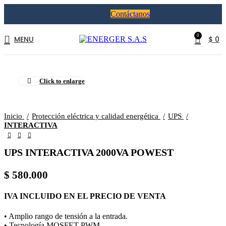
Contáctanos
0
MENU
$
0
Click to enlarge
Inicio
Protección eléctrica y calidad energética
UPS
INTERACTIVA
UPS INTERACTIVA 2000VA POWEST
$
580.000
IVA INCLUIDO EN EL PRECIO DE VENTA
• Amplio rango de tensión a la entrada.
• Tecnología MOSFET PWM.