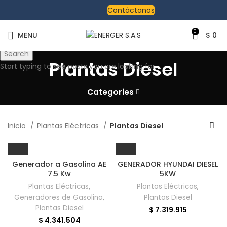
Contáctanos
0
MENU
$
0
Search
Plantas Diesel
Start typing to see posts you are looking for.
Categories
Inicio
Plantas Eléctricas
Plantas Diesel
Generador a Gasolina AE
GENERADOR HYUNDAI DIESEL
7.5 Kw
5KW
Plantas Eléctricas
,
Plantas Eléctricas
,
Generadores de Gasolina
,
Plantas Diesel
Plantas Diesel
$
7.319.915
$
4.341.504