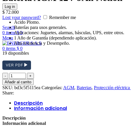
Log in
$
72.000
Lost your password?
Remember me
Ácido Plomo.
Baterías para usos generales.
Search
Aplicaciones: Juguetes, alarmas, básculas, UPS, entre otros.
0
items
$
0
1 Año de Garantía (dependiendo aplicación).
Menu
Alta resistencia y Desempeño.
0
items
$
0
19 disponibles
VER PDF
Batería
AGM
Añadir al carrito
12V
SKU:
bd3c5f5115ea
Categorías:
AGM
,
Baterias
,
Protección eléctrica
9Ah
Share:
Netion
cantidad
Descripción
Información adicional
Descripción
Información adicional