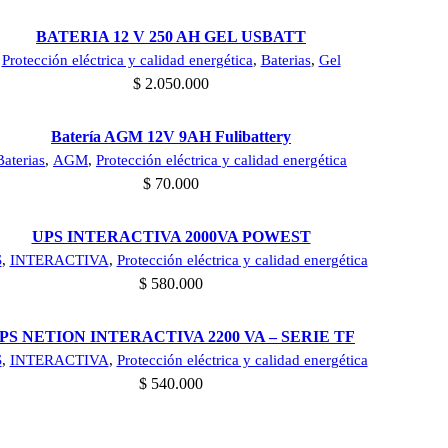
Añadir al carrito
BATERIA 12 V 250 AH GEL USBATT
Protección eléctrica y calidad energética
,
Baterias
,
Gel
$
2.050.000
Añadir al carrito
Batería AGM 12V 9AH Fulibattery
Baterias
,
AGM
,
Protección eléctrica y calidad energética
$
70.000
Añadir al carrito
UPS INTERACTIVA 2000VA POWEST
S
,
INTERACTIVA
,
Protección eléctrica y calidad energética
$
580.000
Añadir al carrito
PS NETION INTERACTIVA 2200 VA – SERIE TF
S
,
INTERACTIVA
,
Protección eléctrica y calidad energética
$
540.000