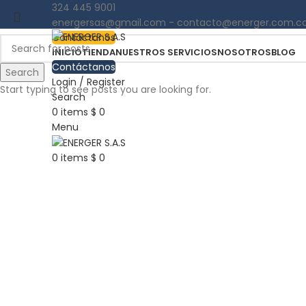
324 445 9001
energersas@gmail.com - contacto@energer.com.c
Contáctanos
INICIO
TIENDA
NUESTROS SERVICIOS
NOSOTROS
BLOG
Contáctanos
Search
Login / Register
Start typing to see posts you are looking for.
Search
0
items
$
0
Click to enlarge
Menu
0
items
$
0