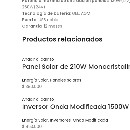
Potencia máxima de entrada en paneles
: 130W(12v
260W(24v)
Tecnología de batería
: GEL, AGM
Puerto
: USB doble
Garantía
: 12 meses
Productos relacionados
Añadir al carrito
Panel Solar de 210W Monocristali
Energía Solar
,
Paneles solares
$
380.000
Añadir al carrito
Inversor Onda Modificada 1500W
Energía Solar
,
Inversores
,
Onda Modificada
$
453.000