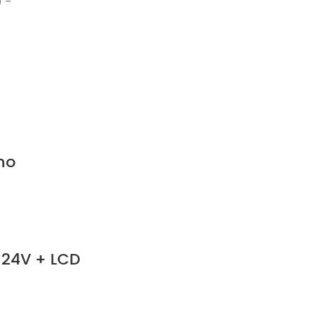
) –
no
 24V + LCD