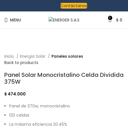
Contáctanos
0
MENU
$
0
Click to enlarge
Inicio
Energía Solar
Paneles solares
Back to products
Panel Solar Monocristalino Celda Dividida
375W
$
474.000
Panel de 370w, monocristalino
120 celdas
La máxima eficiencia 20.45%