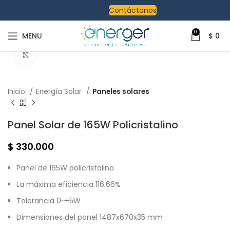
Contáctanos
0
MENU
$
0
Click to enlarge
Inicio
Energía Solar
Paneles solares
Panel Solar de 165W Policristalino
$
330.000
Panel de 165W policristalino
La máxima eficiencia 116.66%
Tolerancia 0~+5W
Dimensiones del panel 1487x670x35 mm