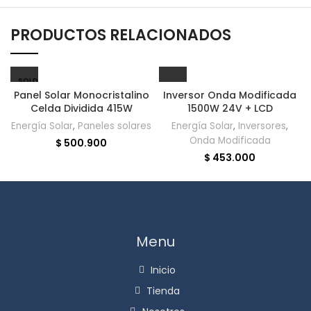
PRODUCTOS RELACIONADOS
SOLD
OUT
Panel Solar Monocristalino
Inversor Onda Modificada
Celda Dividida 415W
1500W 24V + LCD
Energía Solar
,
Paneles solares
Energía Solar
,
Inversores
,
Onda Modificada
$
500.900
$
453.000
Menu
Inicio
Tienda