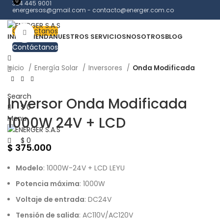
0
0
324 445 9001
energersas@gmail.com - contacto@energer.com.co
Contáctanos
Click to enlarge
INICIO
TIENDA
NUESTROS SERVICIOS
NOSOTROS
BLOG
Contáctanos
Inicio
Energía Solar
Inversores
Onda Modificada
Search
Inversor Onda Modificada
$
0
1000W 24V + LCD
Menu
$
0
$
375.000
Modelo
: 1000W-24V + LCD LEYU
Potencia máxima
: 1000W
Voltaje de entrada
: DC24V
Tensión de salida
: AC110V/AC120V