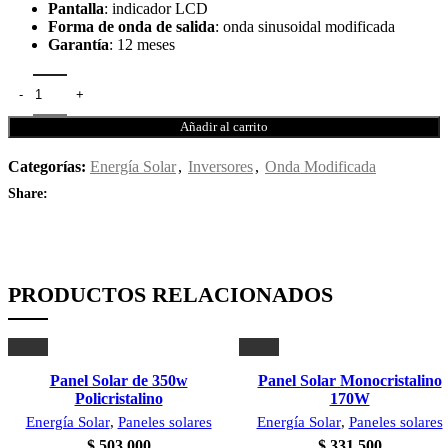
Pantalla
: indicador LCD
Forma de onda de salida
: onda sinusoidal modificada
Garantía
: 12 meses
Añadir al carrito
Categorías:
Energía Solar
,
Inversores
,
Onda Modificada
Share:
PRODUCTOS RELACIONADOS
Panel Solar de 350w
Panel Solar Monocristalino
Policristalino
170W
Energía Solar
,
Paneles solares
Energía Solar
,
Paneles solares
$
503.000
$
331.500