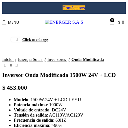
Contáctanos
0
MENU
$
0
Click to enlarge
Inicio
Energía Solar
Inversores
Onda Modificada
Inversor Onda Modificada 1500W 24V + LCD
$
453.000
Modelo
: 1500W-24V + LCD LEYU
Potencia máxima
: 1000W
Voltaje de entrada
: DC24V
Tensión de salida
: AC110V/AC120V
Frecuencia de salida
: 60HZ
Eficiencia máxima
: >90%