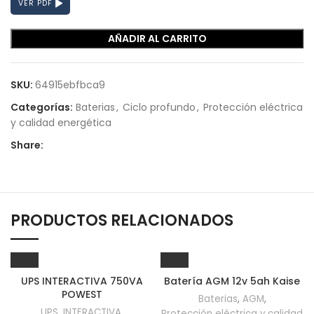
VER PDF
AÑADIR AL CARRITO
SKU:
64915ebfbca9
Categorías:
Baterias
,
Ciclo profundo
,
Protección eléctrica
y calidad energética
Share:
PRODUCTOS RELACIONADOS
UPS INTERACTIVA 750VA
Batería AGM 12v 5ah Kaise
POWEST
Baterias
,
AGM
,
UPS
,
INTERACTIVA
,
Protección eléctrica y calidad