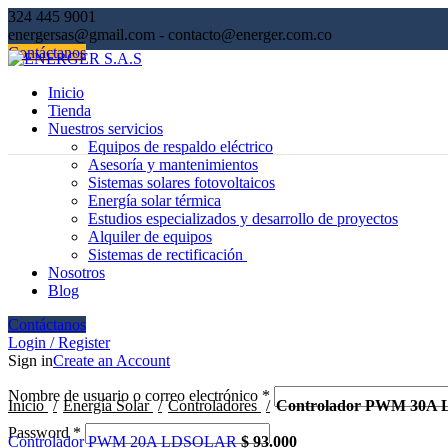
324 445 9001
energersas@gmail.com - contacto@energer.com.co
Contáctanos
Inicio
Tienda
Nuestros servicios
Equipos de respaldo eléctrico
Asesoría y mantenimientos
Sistemas solares fotovoltaicos​
Energía solar térmica​
Estudios especializados y desarrollo de proyectos
Alquiler de equipos
Sistemas de rectificación ​​
Nosotros
Blog
Click to enlarge
Contáctanos
Login / Register
Sign in
Create an Account
Nombre de usuario o correo electrónico
*
Inicio
Energía Solar
Controladores
Controlador PWM 30A
Password
*
Controlador PWM 20A LDSOLAR
$
93.000