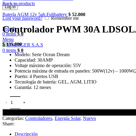
Back to products
Log in
Batería AGM 12v 5ah Fulibattery
$
52.000
Lost your password?
Remember me
Controlador PWM 30A LDSO
Search
0
items
$
0
Menu
$
135.000
0
items
$
0
Modelo: Serie Ocean Dream
Capacidad: 30AMP
Voltaje máximo de operación: 55V
Potencia máxima de entrada en paneles: 500W(12v) – 1000W(
Puerto: 4 Puertos USB
Tecnología de batería: GEL, AGM, LITIO
Garantía: 12 meses
Categorías:
Controladores
,
Energía Solar
,
Nuevo
Share:
Descripción